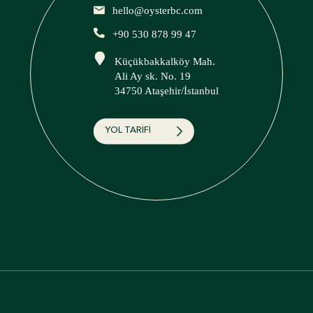
hello@oysterbc.com
+90 530 878 99 47
Küçükbakkalköy Mah.
Ali Ay sk. No. 19
34750 Ataşehir/İstanbul
YOL TARİFİ